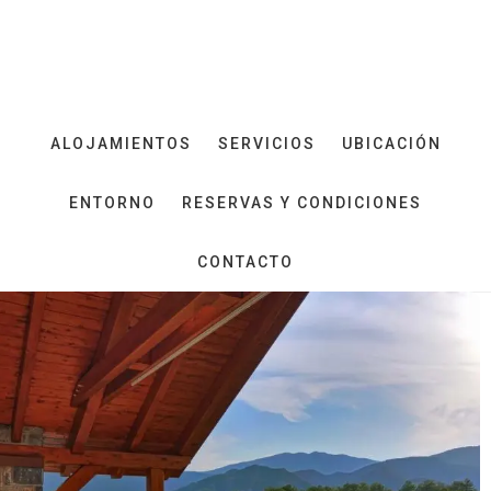
Saltar
Saltar
al
al
contenido
pie
principal
de
página
ALOJAMIENTOS
SERVICIOS
UBICACIÓN
ENTORNO
RESERVAS Y CONDICIONES
CONTACTO