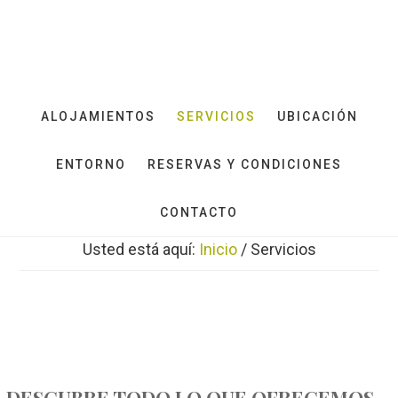
Saltar
Saltar
al
al
contenido
pie
principal
de
página
ALOJAMIENTOS
SERVICIOS
UBICACIÓN
ENTORNO
RESERVAS Y CONDICIONES
CONTACTO
Usted está aquí:
Inicio
/
Servicios