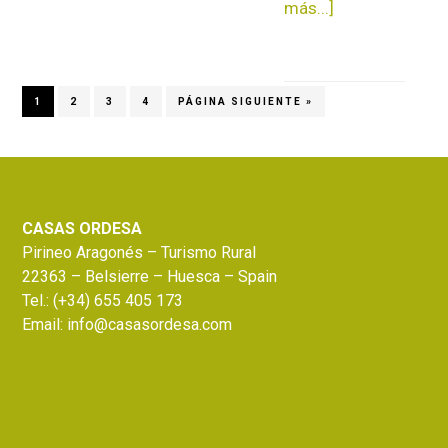
más...]
acerca
de
Ruta
circular
PÁGINA
1
PÁGINA
2
PÁGINA
3
PÁGINA
4
IR
PÁGINA SIGUIENTE »
por
A
los
LA
baños
Footer
de
Panticosa
CASAS ORDESA
Pirineo Aragonés – Turismo Rural
22363 – Belsierre – Huesca – Spain
Tel.:
(+34) 655 405 173
Email:
info@casasordesa.com