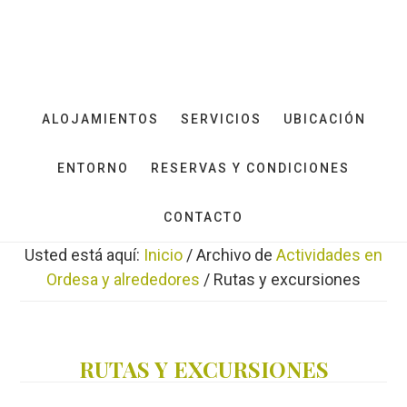
Saltar
Saltar
al
al
contenido
pie
principal
de
página
ALOJAMIENTOS
SERVICIOS
UBICACIÓN
ENTORNO
RESERVAS Y CONDICIONES
CONTACTO
Usted está aquí:
Inicio
/
Archivo de
Actividades en
Ordesa y alrededores
/
Rutas y excursiones
RUTAS Y EXCURSIONES