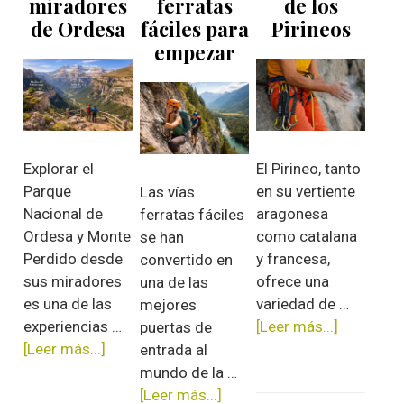
miradores
ferratas
de los
el
de Ordesa
fáciles para
Pirineos
Pirineo
empezar
aragonés
El Pirineo, tanto
Explorar el
en su vertiente
Parque
Las vías
aragonesa
Nacional de
ferratas fáciles
como catalana
Ordesa y Monte
se han
y francesa,
Perdido desde
convertido en
ofrece una
sus miradores
una de las
variedad de …
es una de las
mejores
[Leer más...]
acerca
experiencias …
puertas de
de
[Leer más...]
acerca
entrada al
Los
de
mundo de la …
mejores
Las
[Leer más...]
acerca