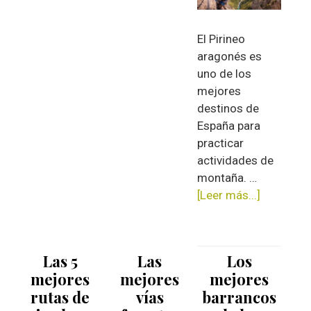
El Pirineo
aragonés es
uno de los
mejores
destinos de
España para
practicar
actividades de
montaña. …
[Leer más...]
acerca
de
Las
mejores
Las 5
Las
Los
vías
mejores
mejores
mejores
ferratas
rutas de
vías
barrancos
en