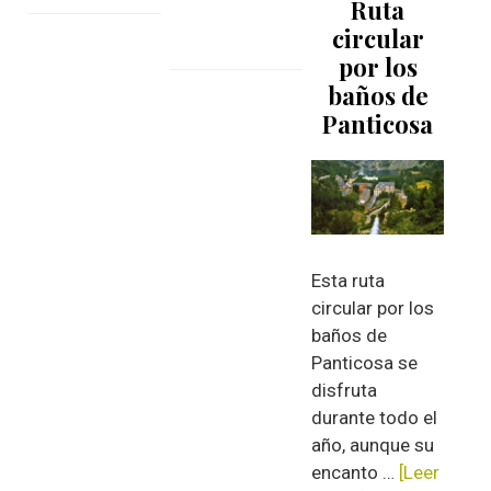
Ruta
barranco
5
de
circular
de
mejores
Las
por los
los
rutas
mejores
baños de
Pirineos
de
vías
Panticosa
miradores
ferratas
de
fáciles
Ordesa
para
empezar
Esta ruta
circular por los
baños de
Panticosa se
disfruta
durante todo el
año, aunque su
encanto …
[Leer