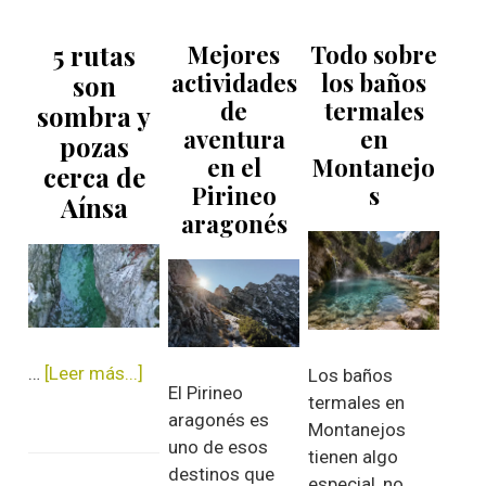
5 rutas
Mejores
Todo sobre
actividades
los baños
son
de
termales
sombra y
aventura
en
pozas
en el
Montanejo
cerca de
Pirineo
s
Aínsa
aragonés
…
[Leer más...]
acerca
Los baños
El Pirineo
de
termales en
aragonés es
5
Montanejos
uno de esos
rutas
tienen algo
destinos que
son
especial, no