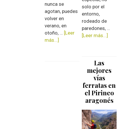
nunca se
sombra
solo por el
agotan, puedes
y
entorno,
volver en
pozas
rodeado de
verano, en
cerca
paredones, …
otoño, …
[Leer
de
[Leer más...]
acerca
más...]
acerca
Aínsa
de
de
Todo
Mejores
sobre
Las
actividades
los
de
mejores
baños
aventura
vías
termales
en
ferratas en
en
el
el Pirineo
Montanej
Pirineo
aragonés
aragonés